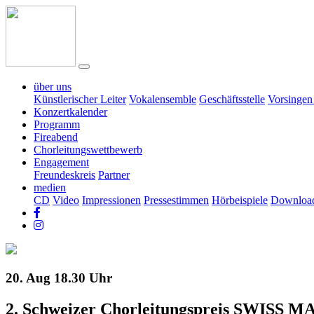
über uns
Künstlerischer Leiter
Vokalensemble
Geschäftsstelle
Vorsingen 
Konzertkalender
Programm
Fireabend
Chorleitungswettbewerb
Engagement
Freundeskreis
Partner
medien
CD
Video
Impressionen
Pressestimmen
Hörbeispiele
Downloa
20. Aug
18.30 Uhr
2. Schweizer Chorleitungspreis SWISS 