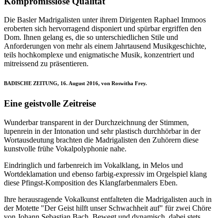
Kompromisslose Qualität
Die Basler Madrigalisten unter ihrem Dirigenten Raphael Immoos
eroberten sich hervorragend disponiert und spürbar ergriffen den
Dom. Ihnen gelang es, die so unterschiedlichen Stile und
Anforderungen von mehr als einem Jahrtausend Musikgeschichte,
teils hochkomplexe und enigmatische Musik, konzentriert und
mitreissend zu präsentieren.
BADISCHE ZEITUNG, 16. August 2016, von Roswitha Frey.
Eine geistvolle Zeitreise
Wunderbar transparent in der Durchzeichnung der Stimmen,
lupenrein in der Intonation und sehr plastisch durchhörbar in der
Wortausdeutung brachten die Madrigalisten den Zuhörern diese
kunstvolle frühe Vokalpolyphonie nahe.
Eindringlich und farbenreich im Vokalklang, in Melos und
Wortdeklamation und ebenso farbig-expressiv im Orgelspiel klang
diese Pfingst-Komposition des Klangfarbenmalers Eben.
Ihre herausragende Vokalkunst entfalteten die Madrigalisten auch in
der Motette "Der Geist hilft unser Schwachheit auf" für zwei Chöre
von Johann Sebastian Bach. Bewegt und dynamisch, dabei stets