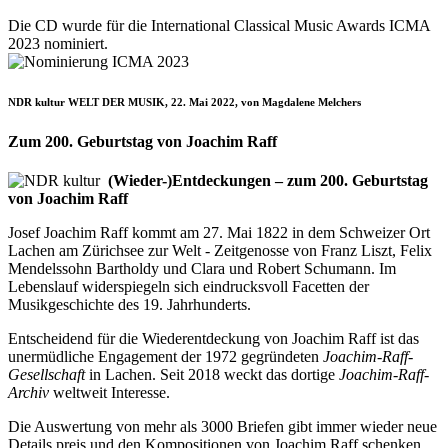
Die CD wurde für die International Classical Music Awards ICMA
2023 nominiert.
NDR kultur WELT DER MUSIK, 22. Mai 2022, von Magdalene Melchers
Zum 200. Geburtstag von Joachim Raff
(Wieder-)Entdeckungen – zum 200. Geburtstag
von Joachim Raff
Josef Joachim Raff kommt am 27. Mai 1822 in dem Schweizer Ort
Lachen am Zürichsee zur Welt - Zeitgenosse von Franz Liszt, Felix
Mendelssohn Bartholdy und Clara und Robert Schumann. Im
Lebenslauf widerspiegeln sich eindrucksvoll Facetten der
Musikgeschichte des 19. Jahrhunderts.
Entscheidend für die Wiederentdeckung von Joachim Raff ist das
unermüdliche Engagement der 1972 gegründeten
Joachim-Raff-
Gesellschaft
in Lachen. Seit 2018 weckt das dortige
Joachim-Raff-
Archiv
weltweit Interesse.
Die Auswertung von mehr als 3000 Briefen gibt immer wieder neue
Details preis und den Kompositionen von Joachim Raff schenken