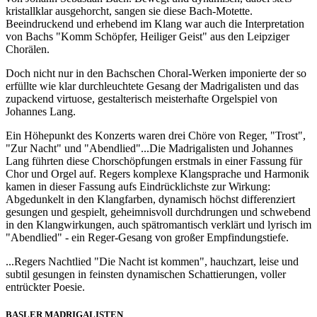
kristallklar ausgehorcht, sangen sie diese Bach-Motette.
Beeindruckend und erhebend im Klang war auch die Interpretation
von Bachs "Komm Schöpfer, Heiliger Geist" aus den Leipziger
Chorälen.
Doch nicht nur in den Bachschen Choral-Werken imponierte der so
erfüllte wie klar durchleuchtete Gesang der Madrigalisten und das
zupackend virtuose, gestalterisch meisterhafte Orgelspiel von
Johannes Lang.
Ein Höhepunkt des Konzerts waren drei Chöre von Reger, "Trost",
"Zur Nacht" und "Abendlied"...Die Madrigalisten und Johannes
Lang führten diese Chorschöpfungen erstmals in einer Fassung für
Chor und Orgel auf. Regers komplexe Klangsprache und Harmonik
kamen in dieser Fassung aufs Eindrücklichste zur Wirkung:
Abgedunkelt in den Klangfarben, dynamisch höchst differenziert
gesungen und gespielt, geheimnisvoll durchdrungen und schwebend
in den Klangwirkungen, auch spätromantisch verklärt und lyrisch im
"Abendlied" - ein Reger-Gesang von großer Empfindungstiefe.
...Regers Nachtlied "Die Nacht ist kommen", hauchzart, leise und
subtil gesungen in feinsten dynamischen Schattierungen, voller
entrückter Poesie.
BASLER MADRIGALISTEN