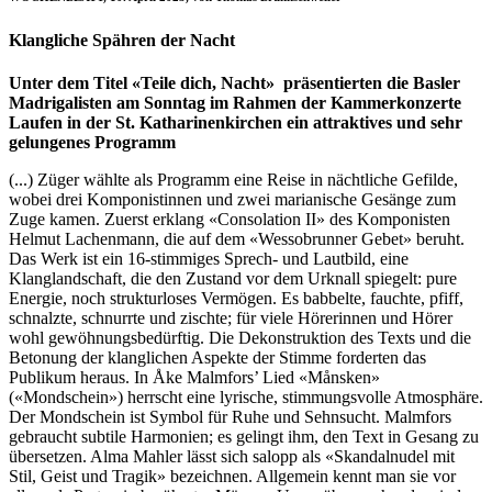
Klangliche Spähren der Nacht
Unter dem Titel «Teile dich, Nacht» präsentierten die Basler
Madrigalisten am Sonntag im Rahmen der Kammerkonzerte
Laufen in der St. Katharinenkirchen ein attraktives und sehr
gelungenes Programm
(...) Züger wählte als Programm eine Reise in nächtliche Gefilde,
wobei drei Komponistinnen und zwei marianische Gesänge zum
Zuge kamen. Zuerst erklang «Consolation II» des Komponisten
Helmut Lachenmann, die auf dem «Wessobrunner Gebet» beruht.
Das Werk ist ein 16-stimmiges Sprech- und Lautbild, eine
Klanglandschaft, die den Zustand vor dem Urknall spiegelt: pure
Energie, noch strukturloses Vermögen. Es babbelte, fauchte, pfiff,
schnalzte, schnurrte und zischte; für viele Hörerinnen und Hörer
wohl gewöhnungsbedürftig. Die Dekonstruktion des Texts und die
Betonung der klanglichen Aspekte der Stimme forderten das
Publikum heraus. In Åke Malmfors’ Lied «Månsken»
(«Mondschein») herrscht eine lyrische, stimmungsvolle Atmosphäre.
Der Mondschein ist Symbol für Ruhe und Sehnsucht. Malmfors
gebraucht subtile Harmonien; es gelingt ihm, den Text in Gesang zu
übersetzen. Alma Mahler lässt sich salopp als «Skandalnudel mit
Stil, Geist und Tragik» bezeichnen. Allgemein kennt man sie vor