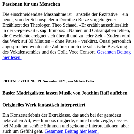
Passionen für uns Menschen
Die einschneidendste Massnahme ist – anstelle der Rezitative – ein
neuer, von der Schauspielerin Dorothea Reize vorgetragener
Erzähltext des Theologen Theo Schaad. «Er erzählt ausschliesslich
in der Gegenwart», sagt Immoos: «Namen und Ortsangaben fehlen,
die Geschichte ereignet sich überall und zu jeder Zeit.» Zudem wird
das Werk auf 80 Minuten – ohne Pause – verkürzt. Quasi persönlich
angesprochen werden die Zuhörer durch die solistische Besetzung
des Vokalensembles und des Colla Voce Consort.
Gesamten Beitrag
hier lesen.
RIEHENER ZEITUNG, 19. November 2021, von Michèle Faller
Basler Madrigalisten lassen Musik von Joachim Raff aufleben
Originelles Werk fantastisch interpretiert
Ein Konzerterlebnis der Extraklasse, das auch bei der geradezu
liebevollen Art, wie Immoos dirigierte, einmal mehr zeigte, dass es
bei Musik um schöne Stimmen und gekonnte Interpretationen, aber
auch um Gefühl geht.
Gesamten Beitrag hier lesen.