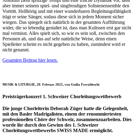
Antonini zieht spritzige Tempi und eine frische Dynamik vor, lässt
aber immer seinem spiel- und singfreudigen Solistenensemble den
Vortritt. Hellhörig und mit einer wunderbaren Begleitungsfähigkeit
trägt er seine Sänger, sodass diese sich in jedem Moment sicher
wiegen. Das spiegelt sich natürlich in der gesamten Aufführung
wider, die so lebendig gestaltet ist, dass man Kulissen erst gar nicht
mal vermisst. Alles spielt sich, so wie es sein soll, zwischen den
Personen ab, und das auf sehr natürliche Weise, denn einen
Spielleiter scheint es nicht gegeben zu haben, zumindest wird er
nicht genannt.
Gesamten Beitrag hier lesen.
MUSIK & LITURGIE, 20. Februar 2025, von Guilia Ferraldeschi
Preisträgerkonzert 1. Schweizer Chorleitungswettbewerb
Die junge Chorleiterin Deborah Züger hatte die Gelegenheit,
mit den Basler Madrigalisten, einem der renommiertesten
professionellen Chöre der Schweiz, zusammenzuarbeiten. Dies
wurde ihr durch den Gewinn des 1. Schweizer
Chorleitungswettbewerbs SWISS MADE ermöglicht.