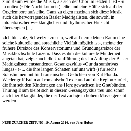
zum Raum wurde die Musik, als sich der Chor im letzten Lied «Si
fa notte» («Die Nacht kommt») teilte und eine Hälfte sich auf der
Orgelempore aufstellte. Ganz zu eigen machten sich diese Musik
auch die hervorragenden Basler Madrigalisten, die sowohl in
intonatorischer wie klanglicher und rhythmischer Hinsicht
überzeugten.[...]
«Ich bin stolz, Schweizer zu sein, weil auf dem kleinen Raum eine
solche kulturelle und sprachliche Vielfalt möglich ist», meinte der
frühere Direktor des Konservatoriums und Gründungsrektor der
Musikhochschule Luzern. Dass es ihm die kulturelle Minderheit
angetan hat, zeigte auch die Uraufführung des im Auftrag der Basler
Madrigalisten entstandenen Gesangszyklus «Our da sumbrivas
lungas» («... die ihre langen Schatten auf uns wirft») für sechs
Solostimmen mit fünf romanischen Gedichten von Rut Plouda.
Wieder griff Bräm auf romanische Texte und auf die Region zurück,
die ihm seit den Kindertagen ans Herz gewachsen ist: Graubünden.
Thüring Bräm bleibt sich in diesem Gesangszyklus treu und schuf
auch hier Klangbilder, die der Textvorlage in hohem Masse gerecht
werden.
NEUE ZÜRCHER ZEITUNG, 19. August 2016, von Jörg Huber.