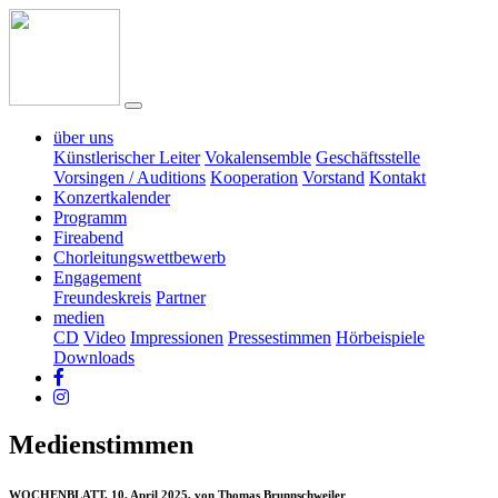
über uns
Künstlerischer Leiter
Vokalensemble
Geschäftsstelle
Vorsingen / Auditions
Kooperation
Vorstand
Kontakt
Konzertkalender
Programm
Fireabend
Chorleitungswettbewerb
Engagement
Freundeskreis
Partner
medien
CD
Video
Impressionen
Pressestimmen
Hörbeispiele
Downloads
Medienstimmen
WOCHENBLATT, 10. April 2025, von Thomas Brunnschweiler