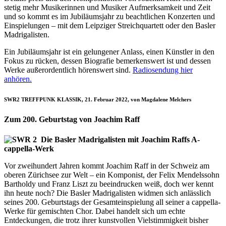
stetig mehr Musikerinnen und Musiker Aufmerksamkeit und Zeit
und so kommt es im Jubiläumsjahr zu beachtlichen Konzerten und
Einspielungen – mit dem Leipziger Streichquartett oder den Basler
Madrigalisten.
Ein Jubiläumsjahr ist ein gelungener Anlass, einen Künstler in den
Fokus zu rücken, dessen Biografie bemerkenswert ist und dessen
Werke außerordentlich hörenswert sind.
Radiosendung hier
anhören.
SWR2 TREFFPUNK KLASSIK, 21. Februar 2022, von Magdalene Melchers
Zum 200. Geburtstag von Joachim Raff
Die Basler Madrigalisten mit Joachim Raffs A-
cappella-Werk
Vor zweihundert Jahren kommt Joachim Raff in der Schweiz am
oberen Zürichsee zur Welt – ein Komponist, der Felix Mendelssohn
Bartholdy und Franz Liszt zu beeindrucken weiß, doch wer kennt
ihn heute noch? Die Basler Madrigalisten widmen sich anlässlich
seines 200. Geburtstags der Gesamteinspielung all seiner a cappella-
Werke für gemischten Chor. Dabei handelt sich um echte
Entdeckungen, die trotz ihrer kunstvollen Vielstimmigkeit bisher