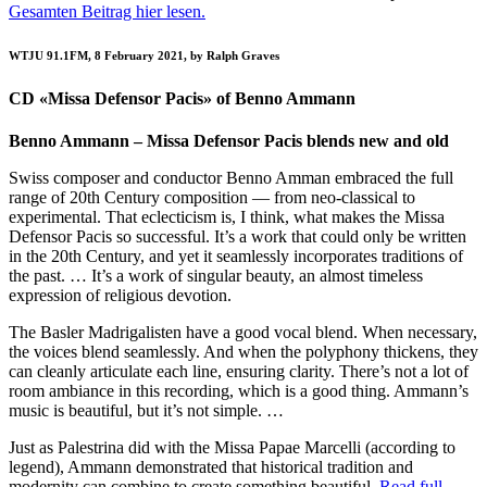
Gesamten Beitrag hier lesen.
WTJU 91.1FM, 8 February 2021, by Ralph Graves
CD «Missa Defensor Pacis» of Benno Ammann
Benno Ammann – Missa Defensor Pacis blends new and old
Swiss composer and conductor Benno Amman embraced the full
range of 20th Century composition — from neo-classical to
experimental. That eclecticism is, I think, what makes the Missa
Defensor Pacis so successful. It’s a work that could only be written
in the 20th Century, and yet it seamlessly incorporates traditions of
the past. … It’s a work of singular beauty, an almost timeless
expression of religious devotion.
The Basler Madrigalisten have a good vocal blend. When necessary,
the voices blend seamlessly. And when the polyphony thickens, they
can cleanly articulate each line, ensuring clarity. There’s not a lot of
room ambiance in this recording, which is a good thing. Ammann’s
music is beautiful, but it’s not simple. …
Just as Palestrina did with the Missa Papae Marcelli (according to
legend), Ammann demonstrated that historical tradition and
modernity can combine to create something beautiful.
Read full