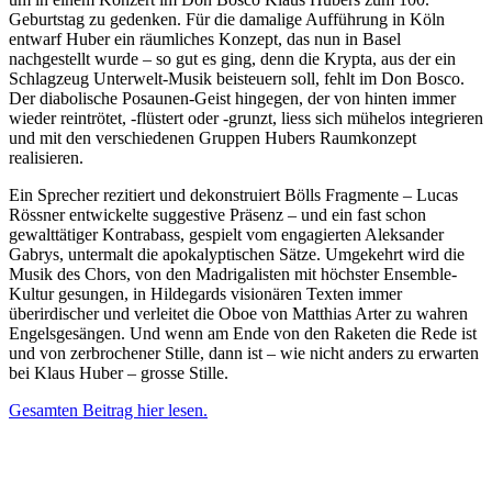
Geburtstag zu gedenken. Für die damalige Aufführung in Köln
entwarf Huber ein räumliches Konzept, das nun in Basel
nachgestellt wurde – so gut es ging, denn die Krypta, aus der ein
Schlagzeug Unterwelt-Musik beisteuern soll, fehlt im Don Bosco.
Der diabolische Posaunen-Geist hingegen, der von hinten immer
wieder reintrötet, -flüstert oder -grunzt, liess sich mühelos integrieren
und mit den verschiedenen Gruppen Hubers Raumkonzept
realisieren.
Ein Sprecher rezitiert und dekonstruiert Bölls Fragmente – Lucas
Rössner entwickelte suggestive Präsenz – und ein fast schon
gewalttätiger Kontrabass, gespielt vom engagierten Aleksander
Gabrys, untermalt die apokalyptischen Sätze. Umgekehrt wird die
Musik des Chors, von den Madrigalisten mit höchster Ensemble-
Kultur gesungen, in Hildegards visionären Texten immer
überirdischer und verleitet die Oboe von Matthias Arter zu wahren
Engelsgesängen. Und wenn am Ende von den Raketen die Rede ist
und von zerbrochener Stille, dann ist – wie nicht anders zu erwarten
bei Klaus Huber – grosse Stille.
Gesamten Beitrag hier lesen.