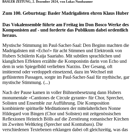
BASLER ZEITUNG, 2. Dezember 2024, von Lukas Nussbaumer
Zum 100. Geburtstag: Basler Madrigalisten ehren Klaus Huber
Das Vokalensemble führte am Freitag im Don Bosco Werke des
Komponisten auf - und forderte das Publikum dabei ordentlich
heraus.
Mystische Stimmung im Paul-Sacher-Saal: Den Beginn machten die
Madrigalisten mit «Echo!» für acht Stimmen und Elektronik von
Hubers Schülerin Kaija Saariaho. Mit subtilen sprachlichen und
klanglichen Effekten erzählte die Komponistin darin von Echo und
dem in sein Spiegelbild verliebten Narziss. Der Gesang, oft
imitierend oder verdoppelt einsetzend, dazu im Wechsel mit
geflüsterten Passagen, sorgte im Paul-Sacher-Saal für mythische, gar
mystische Stimmung. (...)
Nach der Pause kamen in voller Bühnenbesetzung dann Hubers
monumentale «Cantiones de Circule gyrante» für Chor, Sprecher,
Solisten und Ensemble zur Aufführung. Die Komposition
kombinierte spirituelle Meditationen der mittelalterlichen Nonne
Hildegard von Bingen (Chor und Solisten) mit zeitgenössischen
Reflexionen Heinrich Bölls auf die Zerstörung romanischer Kirchen
im Zweiten Weltkrieg (Sprecher und Kontrabass). Die
verschiedenen Textebenen erklangen dabei oft gleichzeitig, was das