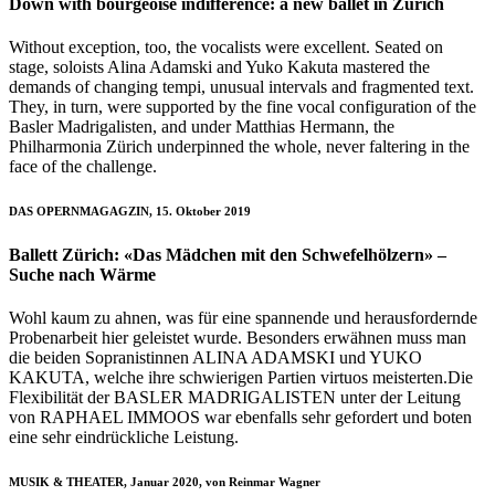
Down with bourgeoise indifference: a new ballet in Zurich
Without exception, too, the vocalists were excellent. Seated on
stage, soloists Alina Adamski and Yuko Kakuta mastered the
demands of changing tempi, unusual intervals and fragmented text.
They, in turn, were supported by the fine vocal configuration of the
Basler Madrigalisten, and under Matthias Hermann, the
Philharmonia Zürich underpinned the whole, never faltering in the
face of the challenge.
DAS OPERNMAGAGZIN, 15. Oktober 2019
Ballett Zürich: «Das Mädchen mit den Schwefelhölzern» –
Suche nach Wärme
Wohl kaum zu ahnen, was für eine spannende und herausfordernde
Probenarbeit hier geleistet wurde. Besonders erwähnen muss man
die beiden Sopranistinnen ALINA ADAMSKI und YUKO
KAKUTA, welche ihre schwierigen Partien virtuos meisterten.Die
Flexibilität der BASLER MADRIGALISTEN unter der Leitung
von RAPHAEL IMMOOS war ebenfalls sehr gefordert und boten
eine sehr eindrückliche Leistung.
MUSIK & THEATER, Januar 2020, von Reinmar Wagner