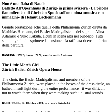
Non è una fiaba di Natale
Balletto All'Opernhaus di Zurigo in prima svizzera «La piccola
fiammiferaia» di Christian Spuck sull'omonima «musica con
immagini» di Helmut Lachenmann
Grande prestazione ache quella della Philarmonia Zürich diretta da
Mathhias Hermann, dei Basler Madrigalisten e dei soprano Alina
Adamski e Yuko Kakuta, alcuni in scena altri nel pubblico. Tutti
sono in grado di esprimere la tensione e la raffinata ricerca timbrica
della partitura.
DANCING TIMES, Januar 2020, von Jeannette Andersen
The Little Match Girl
Zürich Ballet, Zürich Opera House
The choir, the Basler Madrigalisten, and members of the
Philharmonia Zürich, were placed in the boxes of the dress circle, an
bathed in soft light during the entire performance - it was difficult
not to watch them when they were making such unusual sounds.
BACHTRACK, 14. Oktober 2019, von Sarah Batschelet