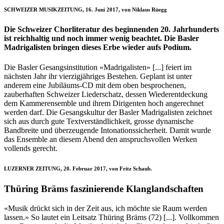
SCHWEIZER MUSIKZEITUNG, 16. Juni 2017, von Niklaus Rüegg
Die Schweizer Chorliteratur des beginnenden 20. Jahrhunderts
ist reichhaltig und noch immer wenig beachtet. Die Basler
Madrigalisten bringen dieses Erbe wieder aufs Podium.
Die Basler Gesangsinstitution «Madrigalisten» [...] feiert im
nächsten Jahr ihr vierzigjähriges Bestehen. Geplant ist unter
anderem eine Jubiläums‐CD mit dem oben besprochenen,
zauberhaften Schweizer Liederschatz, dessen Wiederentdeckung
dem Kammerensemble und ihrem Dirigenten hoch angerechnet
werden darf. Die Gesangskultur der Basler Madrigalisten zeichnet
sich aus durch gute Textverständlichkeit, grosse dynamische
Bandbreite und überzeugende Intonationssicherheit. Damit wurde
das Ensemble an diesem Abend den anspruchsvollen Werken
vollends gerecht.
LUZERNER ZEITUNG, 20. Februar 2017, von Fritz Schaub.
Thüring Bräms faszinierende Klanglandschaften
«Musik drückt sich in der Zeit aus, ich möchte sie Raum werden
lassen.» So lautet ein Leitsatz Thüring Bräms (72) [...]. Vollkommen