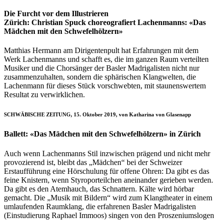
Die Furcht vor dem Illustrieren
Zürich: Christian Spuck choreografiert Lachenmanns: «Das
Mädchen mit den Schwefelhölzern»
Matthias Hermann am Dirigentenpult hat Erfahrungen mit dem
Werk Lachenmanns und schafft es, die im ganzen Raum verteilten
Musiker und die Chorsänger der Basler Madrigalisten nicht nur
zusammenzuhalten, sondern die sphärischen Klangwelten, die
Lachenmann für dieses Stück vorschwebten, mit staunenswertem
Resultat zu verwirklichen.
SCHWÄBISCHE ZEITUNG, 15. Oktober 2019, von Katharina von Glasenapp
Ballett: «Das Mädchen mit den Schwefelhölzern» in Zürich
Auch wenn Lachenmanns Stil inzwischen prägend und nicht mehr
provozierend ist, bleibt das „Mädchen“ bei der Schweizer
Erstaufführung eine Hörschulung für offene Ohren: Da gibt es das
feine Knistern, wenn Styroporteilchen aneinander gerieben werden.
Da gibt es den Atemhauch, das Schnattern. Kälte wird hörbar
gemacht. Die „Musik mit Bildern“ wird zum Klangtheater in einem
umlaufenden Raumklang, die erfahrenen Basler Madrigalisten
(Einstudierung Raphael Immoos) singen von den Proszeniumslogen