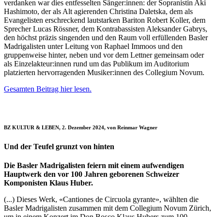
verdanken war dies entfesselten Sänger:innen: der Sopranistin Aki
Hashimoto, der als Alt agierenden Christina Daletska, dem als
Evangelisten erschreckend lautstarken Bariton Robert Koller, dem
Sprecher Lucas Rössner, dem Kontrabassisten Aleksander Gabrys,
den höchst präzis singenden und den Raum voll erfüllenden Basler
Madrigalisten unter Leitung von Raphael Immoos und den
gruppenweise hinter, neben und vor dem Lettner gemeinsam oder
als Einzelakteur:innen rund um das Publikum im Auditorium
platzierten hervorragenden Musiker:innen des Collegium Novum.
Gesamten Beitrag hier lesen.
BZ KULTUR & LEBEN, 2. Dezember 2024, von Reinmar Wagner
Und der Teufel grunzt von hinten
Die Basler Madrigalisten feiern mit einem aufwendigen
Hauptwerk den vor 100 Jahren geborenen Schweizer
Komponisten Klaus Huber.
(...) Dieses Werk, «Cantiones de Circuola gyrante», wählten die
Basler Madrigalisten zusammen mit dem Collegium Novum Zürich,
um in einem Konzert im Don Bosco Klaus Hubers zum 100.