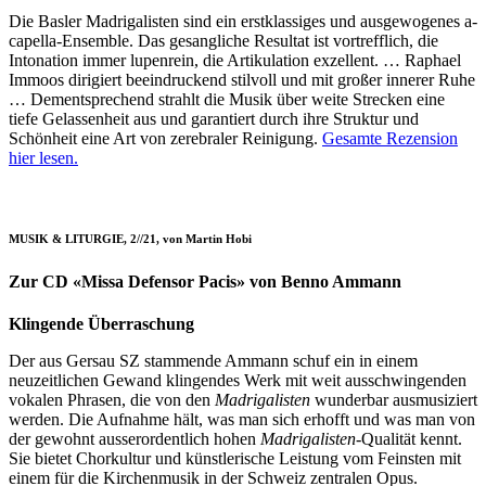
Die Basler Madrigalisten sind ein erstklassiges und ausgewogenes a-
capella-Ensemble. Das gesangliche Resultat ist vortrefflich, die
Intonation immer lupenrein, die Artikulation exzellent. … Raphael
Immoos dirigiert beeindruckend stilvoll und mit großer innerer Ruhe
… Dementsprechend strahlt die Musik über weite Strecken eine
tiefe Gelassenheit aus und garantiert durch ihre Struktur und
Schönheit eine Art von zerebraler Reinigung.
Gesamte Rezension
hier lesen.
MUSIK & LITURGIE, 2//21, von Martin Hobi
Zur CD «Missa Defensor Pacis» von Benno Ammann
Klingende Überraschung
Der aus Gersau SZ stammende Ammann schuf ein in einem
neuzeitlichen Gewand klingendes Werk mit weit ausschwingenden
vokalen Phrasen, die von den
Madrigalisten
wunderbar ausmusiziert
werden. Die Aufnahme hält, was man sich erhofft und was man von
der gewohnt ausserordentlich hohen
Madrigalisten
-Qualität kennt.
Sie bietet Chorkultur und künstlerische Leistung vom Feinsten mit
einem für die Kirchenmusik in der Schweiz zentralen Opus.