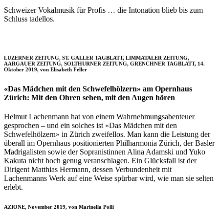
Schweizer Vokalmusik für Profis … die Intonation blieb bis zum
Schluss tadellos.
LUZERNER ZEITUNG, ST. GALLER TAGBLATT, LIMMATALER ZEITUNG,
AARGAUER ZEITUNG, SOLTHURNER ZEITUNG, GRENCHNER TAGBLATT, 14.
Oktober 2019, von Elisabeth Feller
«Das Mädchen mit den Schwefelhölzern» am Opernhaus
Zürich: Mit den Ohren sehen, mit den Augen hören
Helmut Lachenmann hat von einem Wahrnehmungsabenteuer
gesprochen – und ein solches ist «Das Mädchen mit den
Schwefelhölzern» in Zürich zweifellos. Man kann die Leistung der
überall im Opernhaus positionierten Philharmonia Zürich, der Basler
Madrigalisten sowie der Sopranistinnen Alina Adamski und Yuko
Kakuta nicht hoch genug veranschlagen. Ein Glücksfall ist der
Dirigent Matthias Hermann, dessen Verbundenheit mit
Lachenmanns Werk auf eine Weise spürbar wird, wie man sie selten
erlebt.
AZIONE, November 2019, von Marinella Polli