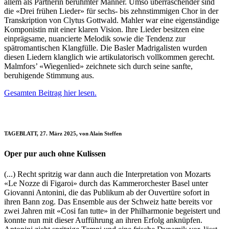
allem als Partnerin berühmter Männer. Umso überraschender sind
die «Drei frühen Lieder» für sechs- bis zehnstimmigen Chor in der
Transkription von Clytus Gottwald. Mahler war eine eigenständige
Komponistin mit einer klaren Vision. Ihre Lieder besitzen eine
einprägsame, nuancierte Melodik sowie die Tendenz zur
spätromantischen Klangfülle. Die Basler Madrigalisten wurden
diesen Liedern klanglich wie artikulatorisch vollkommen gerecht.
Malmfors’ «Wiegenlied» zeichnete sich durch seine sanfte,
beruhigende Stimmung aus.
Gesamten Beitrag hier lesen.
TAGEBLATT, 27. März 2025, von Alain Steffen
Oper pur auch ohne Kulissen
(...) Recht spritzig war dann auch die Interpretation von Mozarts
«Le Nozze di Figaroi» durch das Kammerorchester Basel unter
Giovanni Antonini, die das Publikum ab der Ouvertüre sofort in
ihren Bann zog. Das Ensemble aus der Schweiz hatte bereits vor
zwei Jahren mit «Cosi fan tutte» in der Philharmonie begeistert und
konnte nun mit dieser Aufführung an ihren Erfolg anknüpfen.