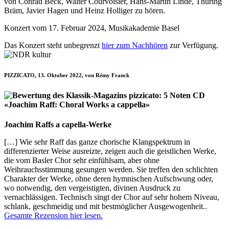
von Conrad Beck, Walter Courvoisier, Hans-Martin Linde, Thüring
Bräm, Javier Hagen und Heinz Holliger zu hören.
Konzert vom 17. Februar 2024, Musikakademie Basel
Das Konzert steht unbegrenzt
hier zum Nachhören
zur Verfügung.
PIZZICATO, 13. Oktober 2022, von Rémy Franck
CD
«Joachim Raff: Choral Works a cappella»
Joachim Raffs a capella-Werke
[…] Wie sehr Raff das ganze chorische Klangspektrum in
differenzierter Weise ausreizte, zeigen auch die geistlichen Werke,
die vom Basler Chor sehr einfühlsam, aber ohne
Weihrauchsstimmung gesungen werden. Sie treffen den schlichten
Charakter der Werke, ohne deren hymnischen Aufschwung oder,
wo notwendig, den vergeistigten, divinen Ausdruck zu
vernachlässigen. Technisch singt der Chor auf sehr hohem Niveau,
schlank, geschmeidig und mit bestmöglicher Ausgewogenheit..
Gesamte Rezension hier lesen.